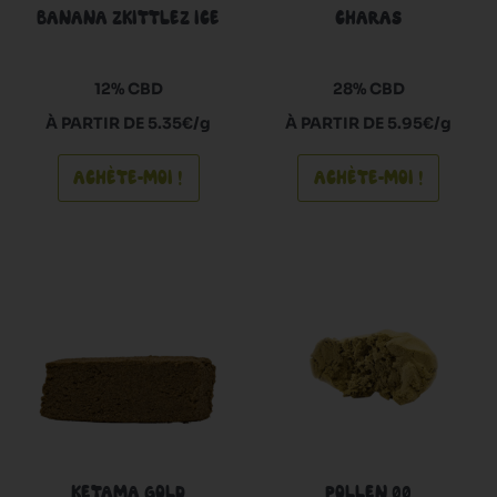
BANANA ZKITTLEZ ICE
CHARAS
être
être
choisies
choisie
sur
sur
12% CBD
28% CBD
la
la
À PARTIR DE 5.35€/g
À PARTIR DE 5.95€/g
page
page
du
du
ACHÈTE-MOI !
ACHÈTE-MOI !
produit
produi
Ce
Ce
produit
produi
a
a
plusieurs
plusieu
variations.
variati
Les
Les
options
option
peuvent
peuven
KETAMA GOLD
POLLEN 00
être
être