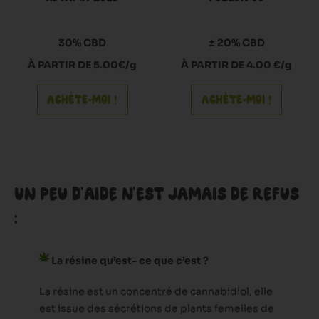
choisies
choisie
sur
sur
30% CBD
± 20% CBD
la
la
À PARTIR DE 5.00€/g
À PARTIR DE 4.00 €/g
page
page
du
du
ACHÈTE-MOI !
ACHÈTE-MOI !
produit
produi
UN PEU D'AIDE N'EST JAMAIS DE REFUS
:
La résine qu’est- ce que c’est ?
La résine est un concentré de cannabidiol, elle
est issue des sécrétions de plants femelles de