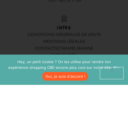
+33 7 60 72 11 59
INFOS
CONDITIONS GÉNÉRALES DE VENTE
MENTIONS LÉGALES
CONTACTEZ MAMIE JEANNE
NOS SHOPS
Hey, un petit cookie ? On les utilise pour rendre ton
BLOG MAMIE JEANNE
expérience shopping CBD encore plus cool sur notre site. 🌱✨
Oui, je suis d'accord !
PRODUITS
CBD
CBG
RÉSINES
HUILES
INFUSIONS