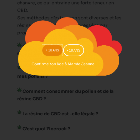
chanvre, ce qui entraine une forte teneur en
CBD.
Ses méthodes d’extraction sont diverses et les
résines sont généralement pressées par
procédures thermiques.
Quel est la différence entre la résine et la
- 18 ANS
+ 18 ANS
fleur ?
Confirme ton âge à Mamie Jeanne
Comment conserver ma résine de CBD et
mes pollens ?
Comment consommer du pollen et de la
résine CBD ?
La résine de CBD est -elle légale ?
C’est quoi l’Icerock ?