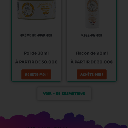
plusieurs
plusieurs
variations.
variations.
Les
Les
options
options
peuvent
peuvent
CRÈME DE JOUR CBD
ROLL-ON CBD
être
être
choisies
choisies
sur
sur
Pol de 30ml
Flacon de 90ml
la
la
À PARTIR DE 30.00€
À PARTIR DE 30.00€
page
page
du
du
ACHÈTE-MOI !
ACHÈTE-MOI !
produit
produit
VOIR + DE COSMÉTIQUE