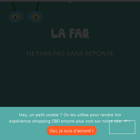
LA FAQ
NE PARS PAS SANS RÉPONSE
Hey, un petit cookie ? On les utilise pour rendre ton
expérience shopping CBD encore plus cool sur notre site. 🌱✨
Oui, je suis d'accord !