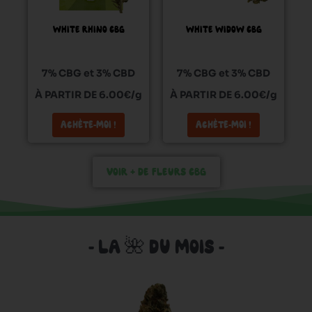
options
options
peuvent
peuvent
WHITE RHINO CBG
WHITE WIDOW CBG
être
être
choisies
choisies
sur
sur
7% CBG et 3% CBD
7% CBG et 3% CBD
la
la
À PARTIR DE 6.00€/g
À PARTIR DE 6.00€/g
page
page
du
du
ACHÈTE-MOI !
ACHÈTE-MOI !
produit
produit
VOIR + DE FLEURS CBG
- LA 🌺 DU MOIS -