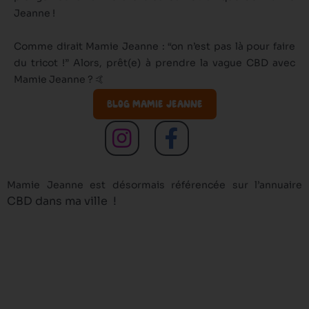
Jeanne !
Comme dirait Mamie Jeanne : “on n’est pas là pour faire
du tricot !” Alors, prêt(e) à prendre la vague CBD avec
Mamie Jeanne ? 🤙
BLOG MAMIE JEANNE
I
F
n
a
s
c
Mamie Jeanne est désormais référencée sur l’annuaire
t
e
CBD dans ma ville
!
a
b
g
o
r
o
a
k
m
-