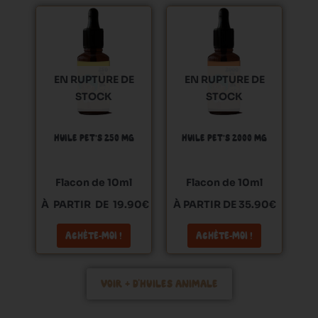
Ce
Ce
produit
produit
a
a
plusieurs
plusieurs
EN RUPTURE DE
EN RUPTURE DE
variations.
variations.
STOCK
STOCK
Les
Les
options
options
peuvent
peuvent
HUILE PET’S 250 MG
HUILE PET’S 2000 MG
être
être
choisies
choisies
Flacon de 10ml
Flacon de 10ml
sur
sur
la
la
À PARTIR DE 19.90€
À PARTIR DE 35.90€
page
page
ACHÈTE-MOI !
ACHÈTE-MOI !
du
du
produit
produit
VOIR + D'HUILES ANIMALE