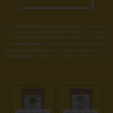
Avec
Mamie Jeanne
, on n’est pas là pour faire du tricot,
non ! Elle apporte du
pep’s
à ses infusions bio, souvent
mal jugées comme des rituels de mamies. Du matin au
soir,
Mamie Jeanne
te garde hydraté avec ses infusions
aux fleurs de
CBD
et de vrais morceaux de fruits. Sacré
Mamie Jeanne
! Sa préférée ? La détox, bien sûr ! 🌿🍹
Ce
Ce
produit
produit
a
a
plusieurs
plusieurs