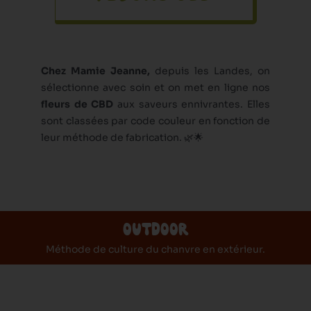
a
p
l
u
Chez Mamie Jeanne,
depuis les Landes, on
s
sélectionne avec soin et on met en ligne nos
i
fleurs de CBD
aux saveurs ennivrantes. Elles
e
sont classées par code couleur en fonction de
u
leur méthode de fabrication. 🌿🌟
r
s
v
a
r
OUTDOOR
i
a
Méthode de culture du chanvre en extérieur.
t
i
o