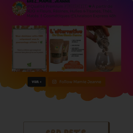
CHEZ_MAMIE_JEANNE
🌱Qualité Premium 🇫🇷🇨🇭🇮🇹
🍁À partir de
1€/G
✳️Fleurs, Résines, Huiles
☕️Tisanes, Thés,
Matés
💄Cosmétiques
📦Livraison Express 48h
VOIR +
Follow Mamie Jeanne