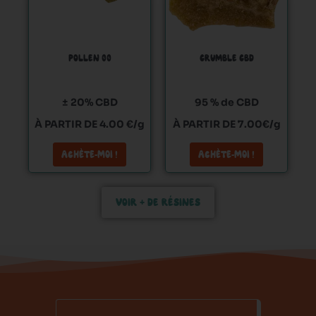
Les
Les
options
options
peuvent
peuvent
POLLEN 00
CRUMBLE CBD
être
être
choisies
choisies
sur
sur
± 20% CBD
95 % de CBD
la
la
À PARTIR DE 4.00 €/g
À PARTIR DE 7.00€/g
page
page
du
du
ACHÈTE-MOI !
ACHÈTE-MOI !
produit
produit
VOIR + DE RÉSINES