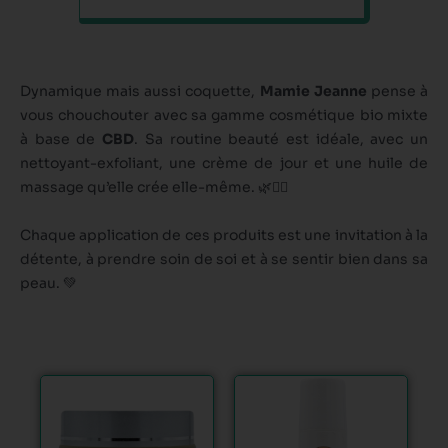
Dynamique mais aussi coquette,
Mamie Jeanne
pense à
vous chouchouter avec sa gamme cosmétique bio mixte
à base de
CBD
. Sa routine beauté est idéale, avec un
nettoyant-exfoliant, une crème de jour et une huile de
massage qu’elle crée elle-même. 🌿💆‍♀️
Chaque application de ces produits est une invitation à la
détente, à prendre soin de soi et à se sentir bien dans sa
peau. 💚
Ce
Ce
produit
produit
a
a