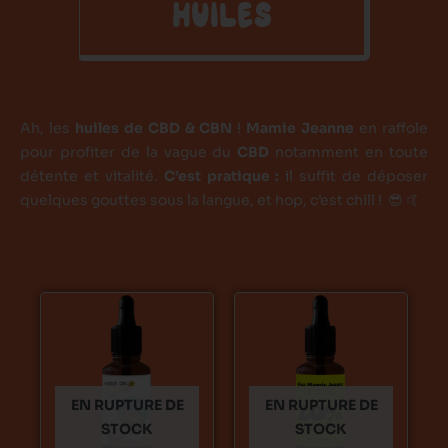
HUILES
Ah, les
huiles de CBD & CBN
!
Mamie Jeanne
en raffole
pour profiter de la vague du
CBD
notamment en toute
détente et vitalité.
C’est pratique :
il suffit de déposer
quelques gouttes sous la langue, et hop, c’est chill ! 😎 🤙
Ce
Ce
produit
produit
a
a
plusieurs
plusieurs
variations.
variations.
EN RUPTURE DE
EN RUPTURE DE
Les
Les
STOCK
STOCK
options
options