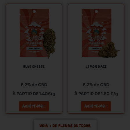
n
Ce
Ce
s
produit
produit
.
a
a
L
plusieurs
plusieurs
e
variations.
variations.
s
Les
Les
o
options
options
p
peuvent
peuvent
t
être
être
i
BLUE CHEESE
LEMON HAZE
choisies
choisies
o
sur
sur
n
la
la
5.2% de CBD
5.2% de CBD
s
page
page
p
À PARTIR DE 1.40€/g
À PARTIR DE 1.50 €/g
du
du
e
produit
produit
u
ACHÈTE-MOI !
ACHÈTE-MOI !
v
e
VOIR + DE FLEURS OUTDOOR
n