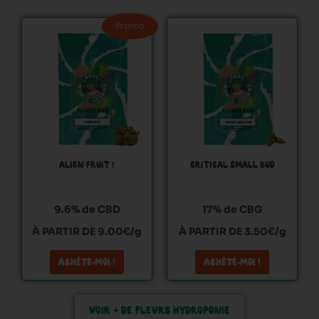
Ce
Ce
Promo
produit
produit
a
a
plusieurs
plusieurs
variations.
variations.
Les
Les
options
options
peuvent
peuvent
être
être
ALIEN FRUIT !
CRITICAL SMALL BUD
choisies
choisies
sur
sur
9.6% de CBD
17% de CBG
la
la
page
page
À PARTIR DE 9.00€/g
À PARTIR DE 3.50€/g
du
du
ACHÈTE-MOI !
ACHÈTE-MOI !
produit
produit
VOIR + DE FLEURS HYDROPONIE