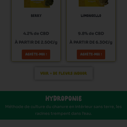
options
options
peuvent
peuvent
BERRY
LIMONCELLO
être
être
choisies
choisies
sur
sur
4.2% de CBD
9.8% de CBD
la
la
À PARTIR DE 2.50€/g
À PARTIR DE 6.30€/g
page
page
du
du
ACHÈTE-MOI !
ACHÈTE-MOI !
produit
produit
VOIR + DE FLEURS INDOOR
HYDROPONIE
Méthode de culture du chanvre en intérieur sans terre, les
racines trempent dans l’eau.