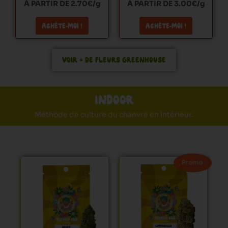
page
page
À PARTIR DE 2.70€/g
À PARTIR DE 3.00€/g
a
du
du
g
ACHÈTE-MOI !
ACHÈTE-MOI !
produit
produit
e
d
VOIR + DE FLEURS GREENHOUSE
u
p
r
o
INDOOR
d
Méthode de culture du chanvre en intérieur.
u
i
t
Ce
Ce
Promo
produit
produit
a
a
plusieurs
plusieurs
variations.
variations.
Les
Les