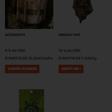
plusieurs
variations.
Les
options
peuvent
être
ALTERNACTIV
AMNESIA THCV
choisies
sur
la
8 % de CBD
16 % de CBD
page
À PARTIR DE 10.00€/boîte
À PARTIR DE 7.00€/g
du
produit
AJOUTER AU PANIER
ACHÈTE-MOI !
Ce
produit
a
plusieurs
variations.