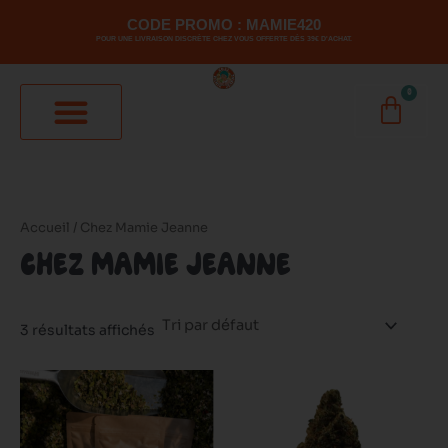
Aller
CODE PROMO : MAMIE420
au
POUR UNE LIVRAISON DISCRÈTE CHEZ VOUS OFFERTE DÈS 39€ D'ACHAT.
contenu
0
PANI
Accueil
/ Chez Mamie Jeanne
CHEZ MAMIE JEANNE
3 résultats affichés
Ce
produit
a