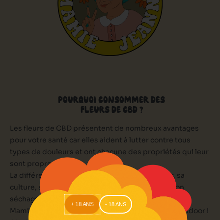
POURQUOI CONSOMMER DES
FLEURS DE CBD ?
Les fleurs de CBD présentent de nombreux avantages
pour votre santé car elles aident à lutter contre tous
types de douleurs et ont chacune des propriétés qui leur
sont propres.
La différence va se faire sur la qualité de la fleur, sa
culture, sa méthode de croissance, sa récolte, son
séchage … Et bien d’autres critères.
+ 18 ANS
- 18 ANS
Mamie Jeanne trouve que les Meilleurs CBD sont indoor !