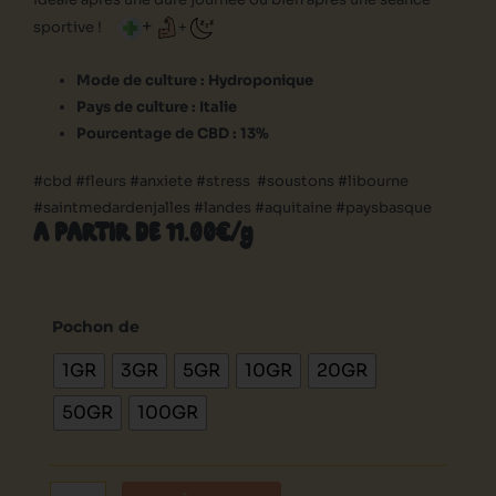
+
sportive !
+
Mode de culture : Hydroponique
Pays de culture : Italie
Pourcentage de CBD : 13%
#cbd #fleurs #anxiete #stress #soustons #libourne
#saintmedardenjalles #landes #aquitaine #paysbasque
A PARTIR DE 11.00€/g
quantité
de
Pochon de
Feno
1GR
3GR
5GR
10GR
20GR
Queen
50GR
100GR