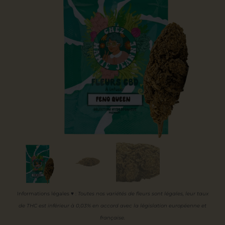
Informations légales ♥
:
Toutes nos variétés de fleurs sont légales, leur
taux
de THC est inférieur à 0,03% en accord avec la législation européenne et
française.