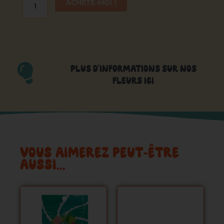
ACHÈTE-MOI !
PLUS D'INFORMATIONS SUR NOS
FLEURS ICI
VOUS AIMEREZ PEUT-ÊTRE
AUSSI…
Ce
Ce
produit
produit
a
a