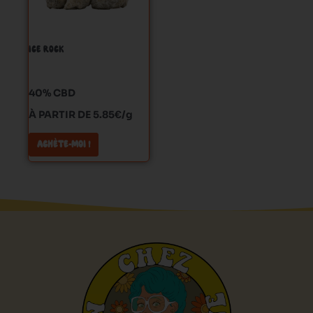
Les
options
peuvent
ICE ROCK
être
choisies
sur
40% CBD
la
À PARTIR DE 5.85€/g
page
du
ACHÈTE-MOI !
produit