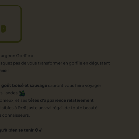
A
UD
ourgeon Gorille »
isquez pas de vous transformer en gorille en dégustant
nne
!
u goût boisé et sauvage
sauront vous faire voyager
es Landes.
onieux, et ses
têtes d’apparence relativement
ibles à l’œil juste un vrai régal, de toute beauté!
s connaisseurs.
u’à bien se tenir
🦍🌠