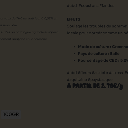
#cbd #soustons #landes
eur
taux de THC est inférieur à 0,03% en
EFFETS
t française.
Soulage les troubles du sommeil 
scrites au catalogue agricole européen.
Idéale pour dormir comme un 
usement analysée en laboratoire.
Mode de culture : Greenh
Pays de culture : Italie
Pourcentage de CBD : 5,2
#cbd #fleurs #anxiete #stress 
#aquitaine #paysbasque
A PARTIR DE 2.70€/g
100GR