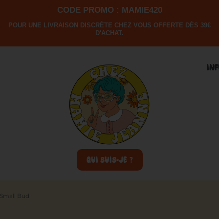
CODE PROMO : MAMIE420
POUR UNE LIVRAISON DISCRÈTE CHEZ VOUS OFFERTE DÈS 39€
D'ACHAT.
IN
QUI SUIS-JE ?
a Small Bud