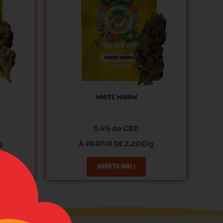
es
Les
ptions
options
euvent
peuvent
tre
être
hoisies
choisies
ur
sur
la
age
page
WHITE WIDOW
u
du
roduit
produit
5.4% de CBD
g
À PARTIR DE 2.20€/g
ACHÈTE-MOI !