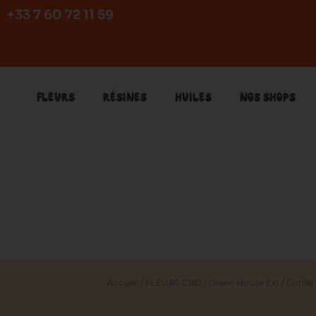
Aller
+33 7 60 72 11 59
au
contenu
FLEURS
RÉSINES
HUILES
NOS SHOPS
Accueil
/
FLEURS CBD
/
Green House Ext
/ Gorill