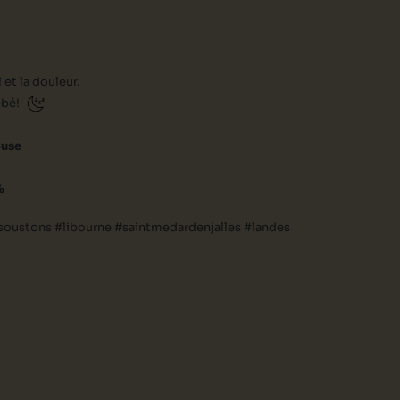
et la douleur.
bébé!
ouse
%
#soustons #libourne #saintmedardenjalles #landes