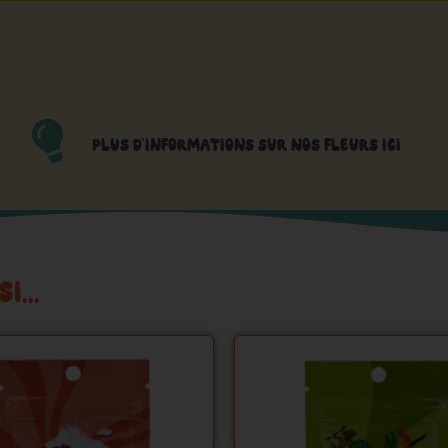
PLUS D'INFORMATIONS SUR NOS FLEURS ICI
SI…
Ce
C
produit
p
a
a
plusieurs
p
variations.
v