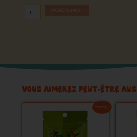
Bud
ACHÈTE-MOI !
VOUS AIMEREZ PEUT-ÊTRE AUS
Ce
Promo !
produit
a
plusieurs
variations.