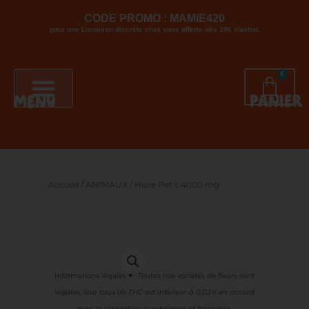
Aller
CODE PROMO : MAMIE420
au
pour une Livraison discrète chez vous offerte dès 39€ d'achat.
contenu
0
PANI
PANIER
MENU
Accueil
/
ANIMAUX
/ Huile Pet’s 4000 mg
Informations légales ♥
:
Toutes nos variétés de fleurs sont
légales, leur
taux de THC est inférieur à 0,03% en accord
avec la législation européenne et française.