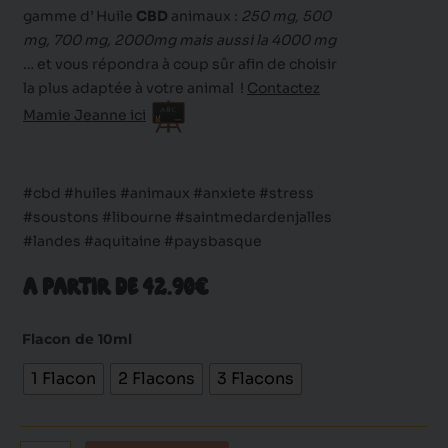
gamme d’ Huile
CBD
animaux :
250 mg, 500
mg, 700 mg, 2000mg mais aussi la 4000 mg
… et vous répondra à coup sûr afin de choisir
la plus adaptée à votre animal !
Contactez
Mamie Jeanne ici
#cbd #huiles #animaux #anxiete #stress
#soustons #libourne #saintmedardenjalles
#landes #aquitaine #paysbasque
A PARTIR DE 42.90€
quantité
Flacon de 10ml
de
1 Flacon
2 Flacons
3 Flacons
Huile
Pet's
4000