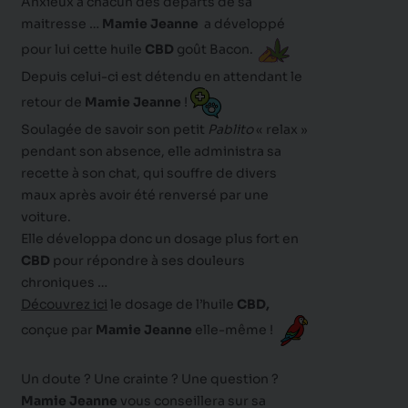
Anxieux à chacun des départs de sa
maitresse …
Mamie Jeanne
a développé
pour lui cette huile
CBD
goût Bacon.
Depuis celui-ci est détendu en attendant le
retour de
Mamie Jeanne
!
Soulagée de savoir son petit
Pablito
« relax »
pendant son absence, elle administra sa
recette à son chat, qui souffre de divers
maux après avoir été renversé par une
voiture.
Elle développa donc un dosage plus fort en
CBD
pour répondre à ses douleurs
chroniques …
Découvrez ici
le dosage de l’huile
CBD,
conçue par
Mamie Jeanne
elle-même !
Un doute ? Une crainte ? Une question ?
Mamie Jeanne
vous conseillera sur sa