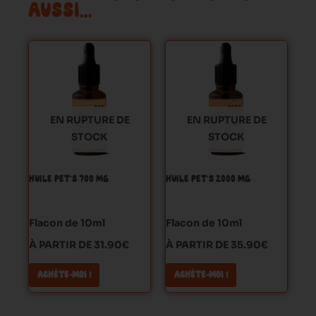
AUSSI…
Ce
Ce
produit
produit
a
a
plusieurs
plusieurs
variations.
variations.
EN RUPTURE DE
EN RUPTURE DE
Les
Les
STOCK
STOCK
options
options
peuvent
peuvent
HUILE PET’S 700 MG
HUILE PET’S 2000 MG
être
être
choisies
choisies
sur
sur
Flacon de 10ml
Flacon de 10ml
la
la
À PARTIR DE 31.90€
À PARTIR DE 35.90€
page
page
du
du
ACHÈTE-MOI !
ACHÈTE-MOI !
produit
produit