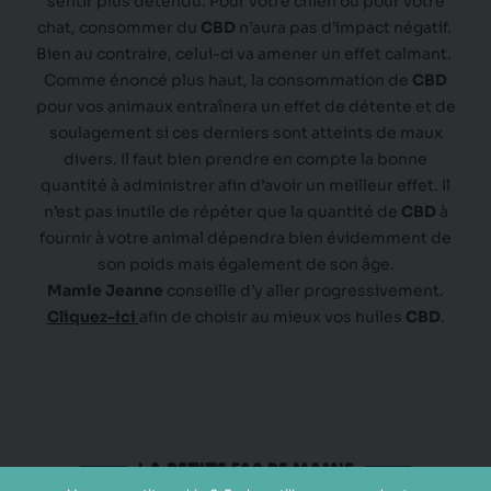
sentir plus détendu. Pour votre chien ou pour votre
chat, consommer du
CBD
n’aura pas d’impact négatif.
Bien au contraire, celui-ci va amener un effet calmant.
Comme énoncé plus haut, la consommation de
CBD
pour vos animaux entraînera un effet de
détente
et de
soulagement
si ces derniers sont atteints de maux
divers. Il faut bien prendre en compte la bonne
quantité à administrer afin d’avoir un meilleur effet. Il
n’est pas inutile de répéter que la quantité de
CBD
à
fournir à votre animal dépendra bien évidemment de
son poids mais également de son âge.
Mamie Jeanne
conseille d’y aller progressivement.
Cliquez-ici
afin de choisir au mieux vos huiles
CBD
.
LA PETITE FAQ DE MAMIE