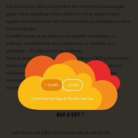
Les fleurs de CBD présentent de nombreux avantages
pour votre santé car elles aident à lutter contre tous
types de douleurs et ont chacune des propriétés qui leur
sont propres.
La différence va se faire sur la qualité de la fleur, sa
culture, sa méthode de croissance, sa récolte, son
séchage … Et bien d’autres critères.
Mamie Jeanne trouve que les Meilleurs CBD sont indoor !
Ainsi, il est plus facile de contrôler l’intégralité de leur
culture en gérant au mieux (température, arrosage,
intensité de lumière) et surtout en protégeant des
+ 18 ANS
- 18 ANS
intempéries, nuisibles …
Confirme ton âge à Mamie Jeanne
LES FLEURS DE CBD, QU’EST-CE
QUE C’EST ?
Les fleurs de CBD sont issues de la plante de