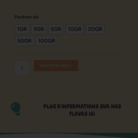
quantité
de
Pochon de
Lemon
1GR
3GR
5GR
10GR
20GR
Haze
50GR
100GR
ACHÈTE-MOI !
PLUS D'INFORMATIONS SUR NOS
FLEURS ICI