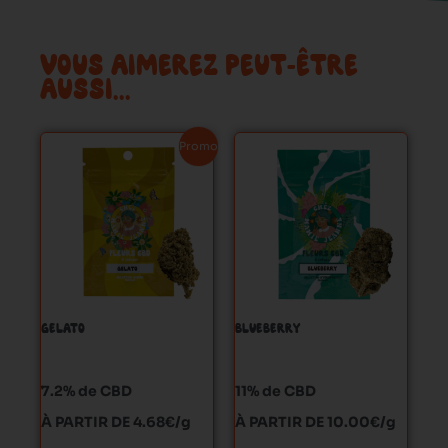
VOUS AIMEREZ PEUT-ÊTRE
AUSSI…
Ce
Ce
Promo !
produit
produit
a
a
plusieurs
plusieurs
variations.
variations.
Les
Les
options
options
peuvent
peuvent
GELATO
BLUEBERRY
être
être
choisies
choisies
sur
sur
7.2% de CBD
11% de CBD
la
la
À PARTIR DE 4.68€/g
À PARTIR DE 10.00€/g
page
page