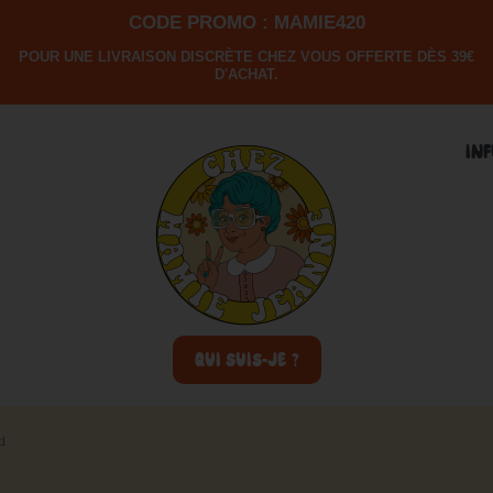
CODE PROMO : MAMIE420
POUR UNE LIVRAISON DISCRÈTE CHEZ VOUS OFFERTE DÈS 39€
D'ACHAT.
IN
QUI SUIS-JE ?
d