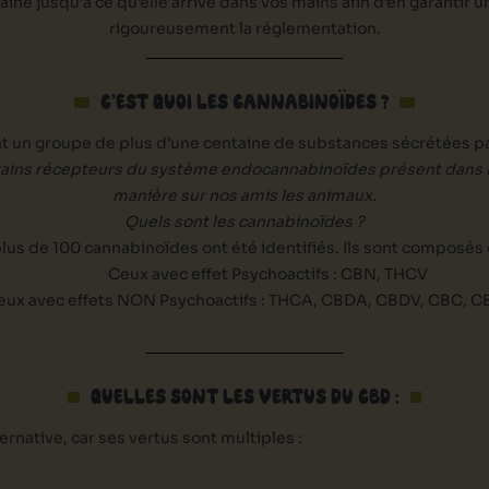
aine jusqu’à ce qu’elle arrive dans vos mains afin d’en garantir
rigoureusement la réglementation.
C’EST QUOI LES CANNABINOÏDES ?
t un groupe de plus d’une centaine de substances sécrétées par
tains récepteurs du système endocannabinoïdes présent dans le
manière sur nos amis les animaux.
Quels sont les cannabinoïdes ?
lus de 100 cannabinoïdes ont été identifiés. Ils sont composés d
Ceux avec effet Psychoactifs : CBN, THCV
eux avec effets NON Psychoactifs : THCA, CBDA, CBDV, CBC, 
QUELLES SONT LES VERTUS DU CBD :
ernative, car ses vertus sont multiples :