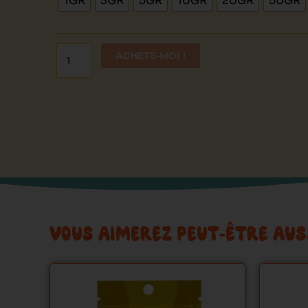
1GR
3GR
5GR
10GR
20GR
50GR
Orange
Haze
Bud
ACHÈTE-MOI !
VOUS AIMEREZ PEUT-ÊTRE AUS
Ce
produit
a