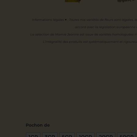
Informations légales ♥
:
Toutes nos variétés de fleurs sont légales, l
accord avec la législation européenne e
La sélection de Mamie Jeanne est issue de variétés homologuées in
L’intégralité des produits est systématiquement et rigoure
quantité
Pochon de
de