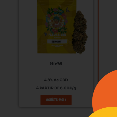
plusieurs
variations.
Les
options
peuvent
être
choisies
sur
la
page
OBIWAN
du
produit
4.8% de CBD
À PARTIR DE 6.00€/g
ACHÈTE-MOI !