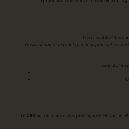
La production de fleurs est contrôlée de la gr
Les cannabinoïdes son
Ces cannabinoïdes sont reconnus pour activer cer
Aujourd’hui p
C
Le
CBD
est de plus en plus privilégié en Médecine alt