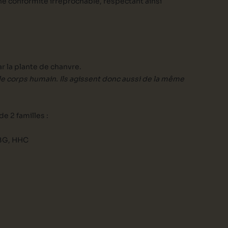
 une conformité irréprochable, respectant ainsi
 la plante de chanvre.
 corps humain. Ils agissent donc aussi de la même
e 2 familles :
CBG, HHC