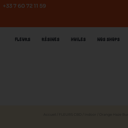
Aller
+33 7 60 72 11 59
au
contenu
FLEURS
RÉSINES
HUILES
NOS SHOPS
Accueil
/
FLEURS CBD
/
Indoor
/ Orange Haze Bu