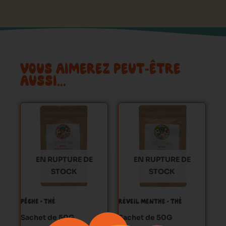
VOUS AIMEREZ PEUT-ÊTRE
AUSSI…
Ce
Ce
produit
produit
a
a
plusieurs
plusieurs
variations.
variations.
EN RUPTURE DE
EN RUPTURE DE
Les
Les
STOCK
STOCK
options
options
peuvent
peuvent
PÊCHE – THÉ
RÉVEIL MENTHE – THÉ
être
être
choisies
choisies
Sachet de 50G
Sachet de 50G