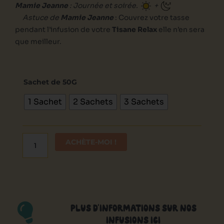
Mamie Jeanne
: Journée et soirée.
+
Astuce de
Mamie Jeanne
:
Couvrez votre tasse
pendant l’infusion de votre
Tisane Relax
elle n’en sera
que meilleur.
quantité
de
Sachet de 50G
Relax
1 Sachet
2 Sachets
3 Sachets
-
Tisane
ACHÈTE-MOI !
PLUS D'INFORMATIONS SUR NOS
INFUSIONS ICI