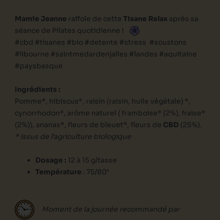
Mamie Jeanne
raffole de cette
Tisane Relax
après sa
séance de Pilates quotidienne !
#cbd #tisanes #bio #detente #stress #soustons
#libourne #saintmedardenjalles #landes #aquitaine
#paysbasque
Ingrédients :
Pomme*, hibiscus*, raisin (raisin, huile végétale) *,
cynorrhodon*, arôme naturel ( framboise* (2%), fraise*
(2%)), ananas*, fleurs de bleuet*, fleurs de
CBD
(25%).
* Issus de l‘agriculture biologique
Dosage :
12 à 15 g/tasse
Température
:
75/80°
Moment de la journée recommandé par