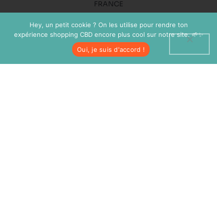
FRANCE
+33 7 60 72 11 59
Hey, un petit cookie ? On les utilise pour rendre ton
expérience shopping CBD encore plus cool sur notre site. 🌱✨
Oui, je suis d'accord !
INFOS
CONDITIONS GÉNÉRALES DE VENTE
MENTIONS LÉGALES
CONTACTEZ MAMIE JEANNE
NOS SHOPS
BLOG MAMIE JEANNE
PRODUITS
CBD
CBG
RÉSINES