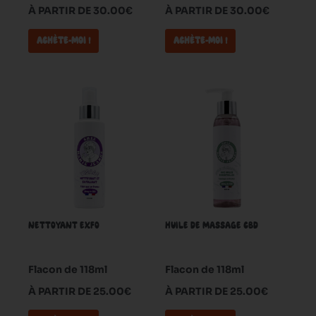
À PARTIR DE 30.00€
À PARTIR DE 30.00€
page
page
du
du
ACHÈTE-MOI !
ACHÈTE-MOI !
produit
produit
Ce
Ce
produit
produit
a
a
plusieurs
plusieurs
variations.
variations.
Les
Les
options
options
peuvent
peuvent
NETTOYANT EXFO
HUILE DE MASSAGE CBD
être
être
choisies
choisies
sur
sur
Flacon de 118ml
Flacon de 118ml
la
la
À PARTIR DE 25.00€
À PARTIR DE 25.00€
page
page
du
du