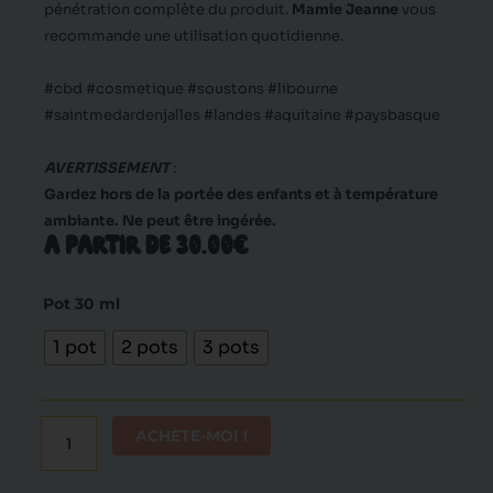
pénétration complète du produit.
Mamie Jeanne
vous
recommande une utilisation quotidienne.
#cbd #cosmetique #soustons #libourne
#saintmedardenjalles #landes #aquitaine #paysbasque
AVERTISSEMENT
:
Gardez hors de la portée des enfants et à température
ambiante. Ne peut être ingérée.
A PARTIR DE 30.00€
quantité
Pot 30 ml
de
1 pot
2 pots
3 pots
Crème
de
jour
CBD
ACHÈTE-MOI !