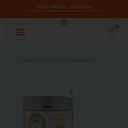
Aller
CODE PROMO : MAMIE420
au
POUR UNE LIVRAISON DISCRÈTE CHEZ VOUS OFFERTE DÈS 39€ D'ACHAT.
contenu
0
PANI
Accueil
/
COSMÉTIQUES
/ Crème de jour CBD