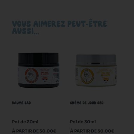
VOUS AIMEREZ PEUT-ÊTRE
AUSSI…
Ce
Ce
produit
produit
a
a
plusieurs
plusieurs
variations.
variations.
Les
Les
options
options
peuvent
peuvent
BAUME CBD
CRÈME DE JOUR CBD
être
être
choisies
choisies
sur
sur
Pot de 30ml
Pol de 30ml
la
la
À PARTIR DE 30.00€
À PARTIR DE 30.00€
page
page