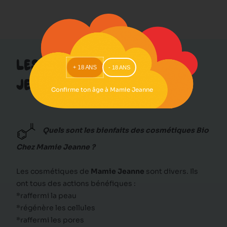
LES SECRETS DE MAMIE
- 18 ANS
+ 18 ANS
JEANNE
Confirme ton âge à Mamie Jeanne
Quels sont les bienfaits des cosmétiques Bio
Chez Mamie Jeanne ?
Les cosmétiques de
Mamie Jeanne
sont divers. Ils
ont tous des actions bénéfiques :
*raffermi la peau
*régénère les cellules
*raffermi les pores