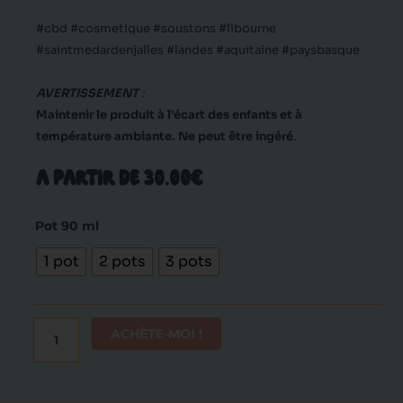
#cbd #cosmetique #soustons #libourne
#saintmedardenjalles #landes #aquitaine #paysbasque
AVERTISSEMENT
:
Maintenir le produit à l’écart des enfants et à
température ambiante.
Ne peut être ingéré
.
A PARTIR DE 30.00€
quantité
Pot 90 ml
de
1 pot
2 pots
3 pots
Roll-
On
CBD
ACHÈTE-MOI !