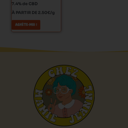
sur
7.4% de CBD
la
À PARTIR DE 2.50€/g
page
du
ACHÈTE-MOI !
produit