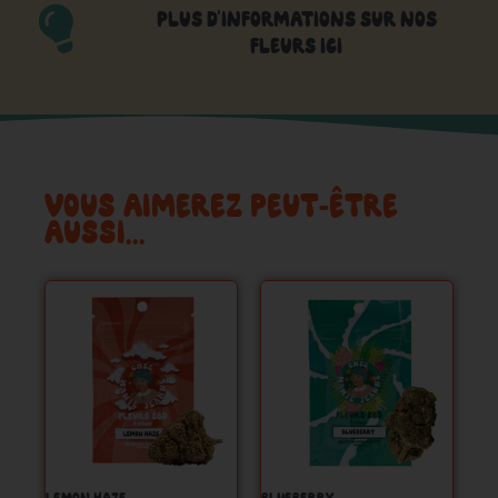
PLUS D'INFORMATIONS SUR NOS
FLEURS ICI
VOUS AIMEREZ PEUT-ÊTRE
AUSSI…
Ce
Ce
produit
produit
a
a
plusieurs
plusieurs
variations.
variations.
Les
Les
options
options
peuvent
peuvent