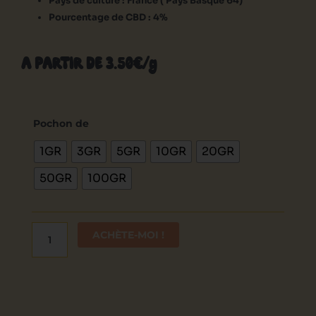
Pays de culture : France ( Pays Basque 64)
Pourcentage de CBD : 4%
A PARTIR DE 3.50€/g
quantité
de
Pochon de
Dioïca88
1GR
3GR
5GR
10GR
20GR
50GR
100GR
ACHÈTE-MOI !