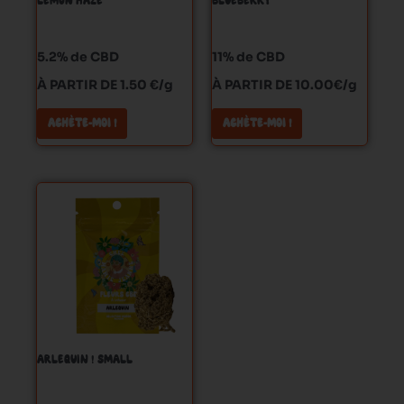
LEMON HAZE
BLUEBERRY
être
être
choisies
choisies
sur
sur
5.2% de CBD
11% de CBD
la
la
À PARTIR DE 1.50 €/g
À PARTIR DE 10.00€/g
page
page
du
du
ACHÈTE-MOI !
ACHÈTE-MOI !
produit
produit
Ce
produit
a
plusieurs
variations.
Les
options
peuvent
ARLEQUIN ! SMALL
être
choisies