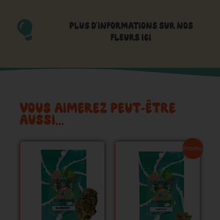
PLUS D'INFORMATIONS SUR NOS
FLEURS ICI
VOUS AIMEREZ PEUT-ÊTRE
AUSSI…
Ce
Ce
Promo !
produit
produit
a
a
plusieurs
plusieurs
variations.
variations.
Les
Les
options
options