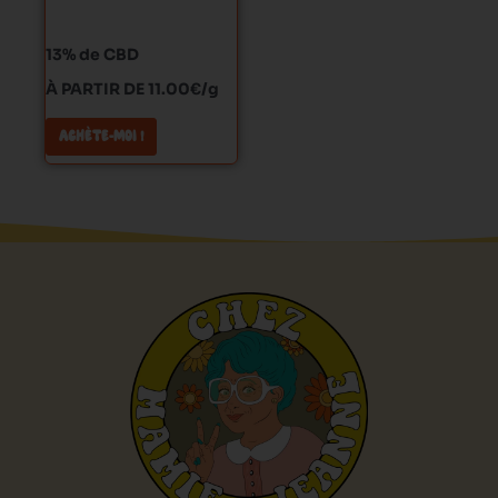
choisies
sur
13% de CBD
la
À PARTIR DE 11.00€/g
page
du
ACHÈTE-MOI !
produit