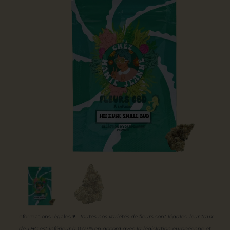
Informations légales ♥
:
Toutes nos variétés de fleurs sont légales, leur
taux
de THC est inférieur à 0,03% en accord avec la législation européenne et