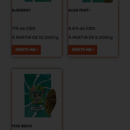
peuvent
peuvent
BLUEBERRY
ALIEN FRUIT !
être
être
choisies
choisies
sur
sur
11% de CBD
9.6% de CBD
la
la
À PARTIR DE 10.00€/g
À PARTIR DE 9.00€/g
page
page
du
du
ACHÈTE-MOI !
ACHÈTE-MOI !
produit
produit
Ce
produit
a
plusieurs
variations.
Les
options
peuvent
FENO QUEEN
être