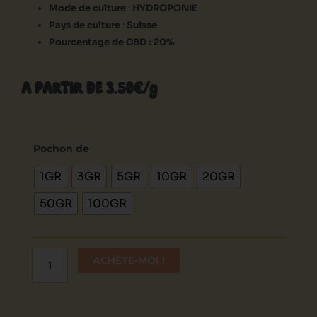
Mode de culture
:
HYDROPONIE
Pays de culture
:
Suisse
Pourcentage de CBD : 20%
A PARTIR DE 3.50€/g
quantité
de
Pochon de
Ice
1GR
3GR
5GR
10GR
20GR
Kusk
Small
50GR
100GR
Bud
ACHÈTE-MOI !