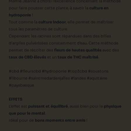
Mamie Jeanne a choisi l’excellence concernant la méthode
pour faire pousser cette plante, à savoir la
culture en
hydroponie
!
Tout comme la
culture indoor
, elle permet de maîtriser
tous les paramètres de culture.
Cependant les racines sont répandues dans des billes
d’argiles pulvérisées constamment d’eau. Cette méthode
permet de récolter des
fleurs de hautes qualités
avec des
taux de CBD élevés
et un
taux de THC maîtrisé
.
#cbd #fleurscbd #hydroponie #top3cbd #soustons
#libourne #saintmedardenjalles #landes #aquitaine
#paysbasque
EFFETS
L’effet est
puissant et équilibré
, aussi bien pour le
physique
que pour le mental
.
Idéal pour de
bons moments entre amis
!