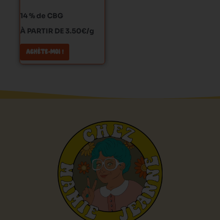
choisies
sur
14 % de CBG
la
À PARTIR DE 3.50€/g
page
du
ACHÈTE-MOI !
produit