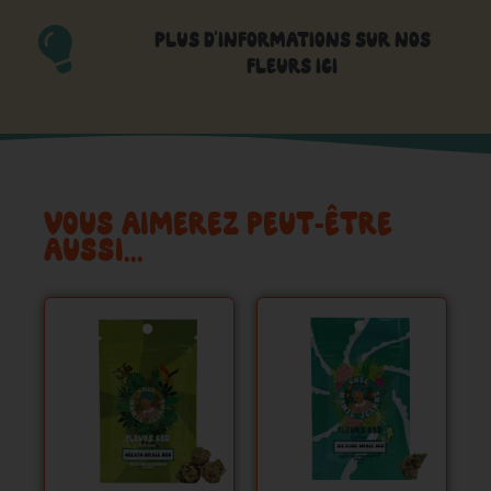
PLUS D'INFORMATIONS SUR NOS
FLEURS ICI
VOUS AIMEREZ PEUT-ÊTRE
AUSSI…
Ce
Ce
produit
produit
a
a
plusieurs
plusieurs
variations.
variations.
Les
Les
options
options