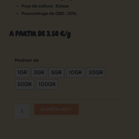
Pays de culture
:
Suisse
Pourcentage de CBD : 20%
A PARTIR DE 3.50 €/g
quantité
de
Pochon de
Monster
1GR
3GR
5GR
10GR
20GR
Kusk
small
50GR
100GR
bud
ACHÈTE-MOI !