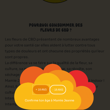
POURQUOI CONSOMMER DES
FLEURS DE CBD ?
Les fleurs de CBD présentent de nombreux avantages
pour votre santé car elles aident à lutter contre tous
types de douleurs et ont chacune des propriétés qui leur
sont propres.
La différence va se faire sur la qualité de la fleur, sa
culture, sa méthode de croissance, sa récolte, son
séchage … Et bien d’autres critères.
Mamie Jeanne trouve que les Meilleurs CBD sont indoor !
Ainsi, il est plus facile de contrôler l’intégralité de leur
+ 18 ANS
- 18 ANS
culture en gérant au mieux (température, arrosage,
intensité de lumière) et surtout en protégeant des
Confirme ton âge à Mamie Jeanne
intempéries, nuisibles …