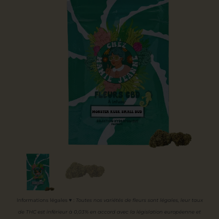
Informations légales ♥
:
Toutes nos variétés de fleurs sont légales, leur
taux
de THC est inférieur à 0,03% en accord avec la législation européenne et