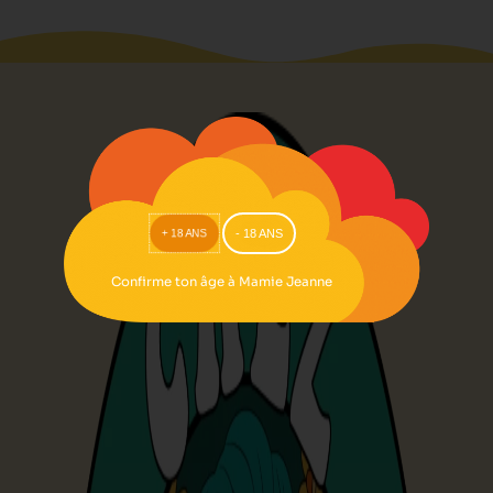
+ 18 ANS
- 18 ANS
Confirme ton âge à Mamie Jeanne