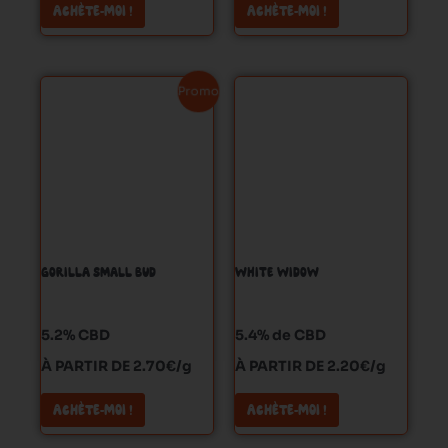
du
du
ACHÈTE-MOI !
ACHÈTE-MOI !
produit
produit
Ce
Ce
Promo !
produit
produit
a
a
plusieurs
plusieurs
variations.
variations.
Les
Les
options
options
peuvent
peuvent
GORILLA SMALL BUD
WHITE WIDOW
être
être
choisies
choisies
sur
sur
5.2% CBD
5.4% de CBD
la
la
À PARTIR DE 2.70€/g
À PARTIR DE 2.20€/g
page
page
du
du
ACHÈTE-MOI !
ACHÈTE-MOI !
produit
produit