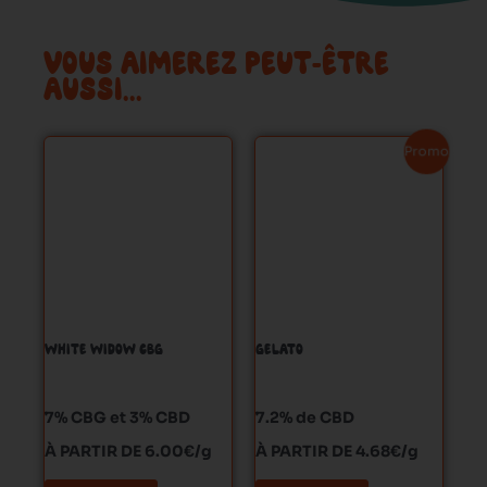
VOUS AIMEREZ PEUT-ÊTRE
AUSSI…
Ce
Ce
Promo !
produit
produit
a
a
plusieurs
plusieurs
variations.
variations.
Les
Les
options
options
peuvent
peuvent
WHITE WIDOW CBG
GELATO
être
être
choisies
choisies
sur
sur
7% CBG et 3% CBD
7.2% de CBD
la
la
À PARTIR DE 6.00€/g
À PARTIR DE 4.68€/g
page
page