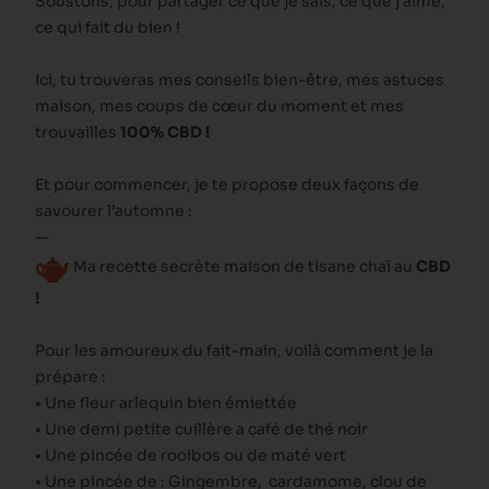
Soustons, pour partager ce que je sais, ce que j’aime,
ce qui fait du bien !
Ici, tu trouveras mes conseils bien-être, mes astuces
maison, mes coups de cœur du moment et mes
trouvailles
100% CBD !
Et pour commencer, je te propose deux façons de
savourer l’automne :
—
Ma recette secrète maison de tisane chaï au
CBD
!
Pour les amoureux du fait-main, voilà comment je la
prépare :
• Une fleur arlequin bien émiettée
• Une demi petite cuillère a café de thé noir
• Une pincée de rooibos ou de maté vert
• Une pincée de : Gingembre, cardamome, clou de