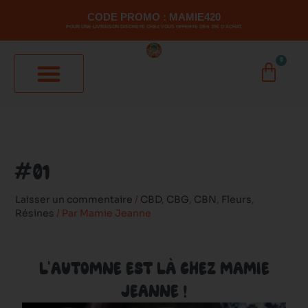
Aller
CODE PROMO : MAMIE420
au
POUR UNE LIVRAISON DISCRÈTE CHEZ VOUS OFFERTE DÈS 39€ D'ACHAT.
contenu
0
PANI
#01
Laisser un commentaire
/
CBD
,
CBG
,
CBN
,
Fleurs
,
Résines
/ Par
Mamie Jeanne
L'AUTOMNE EST LÀ CHEZ MAMIE
JEANNE !