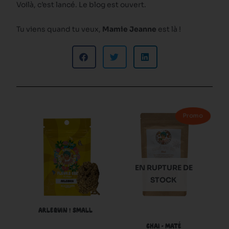
Voilà, c’est lancé. Le blog est ouvert.
Tu viens quand tu veux,
Mamie Jeanne
est là !
Ce
Ce
Promo
produit
produit
a
a
plusieurs
plusieurs
variations.
variations.
EN RUPTURE DE
Les
Les
STOCK
options
options
peuvent
peuvent
ARLEQUIN ! SMALL
être
être
CHAI – MATÉ
choisies
choisies