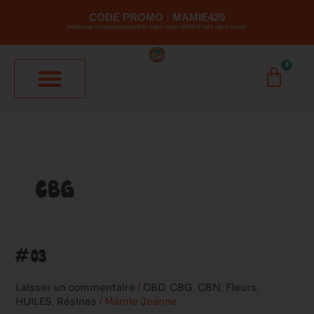
Aller
CODE PROMO : MAMIE420
au
POUR UNE LIVRAISON DISCRÈTE CHEZ VOUS OFFERTE DÈS 39€ D'ACHAT.
contenu
0
PANI
CBG
#03
#03
Laisser un commentaire
/
CBD
,
CBG
,
CBN
,
Fleurs
,
HUILES
,
Résines
/
Mamie Jeanne