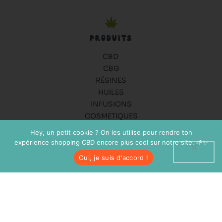
PRODUITS
CBD
CBG
RÉSINES
HUILES
INFUSIONS
COSMETIQUES
ANIMAUX
Hey, un petit cookie ? On les utilise pour rendre ton
ACCESSOIRES
expérience shopping CBD encore plus cool sur notre site. 🌱✨
Oui, je suis d'accord !
SUIVEZ-NOUS !
Instagram
Facebook-
f