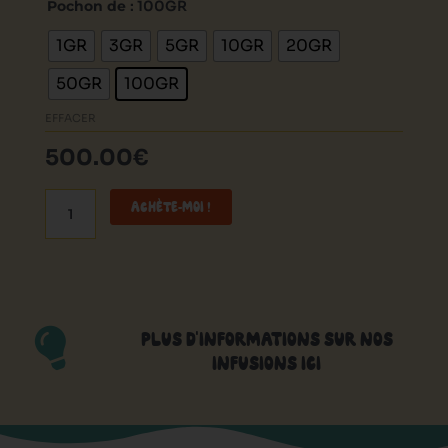
de
Pochon de
: 100GR
Ketama
1GR
3GR
5GR
10GR
20GR
Gold
50GR
100GR
EFFACER
500.00
€
ACHÈTE-MOI !
PLUS D'INFORMATIONS SUR NOS
INFUSIONS ICI