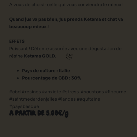
A vous de choisir celle qui vous conviendra le mieux !
Quand jus va pas bien, jus prends Ketama et chat va
beaucoup mieux !
EFFETS
Puissant !
Détente assurée avec une dégustation de
résine
Ketama GOLD
.
+
Pays de culture : Italie
Pourcentage de CBD : 30%
#cbd #resines #anxiete #stress #soustons #libourne
#saintmedardenjalles #landes #aquitaine
#paysbasque
A PARTIR DE 5.00€/g
quantité