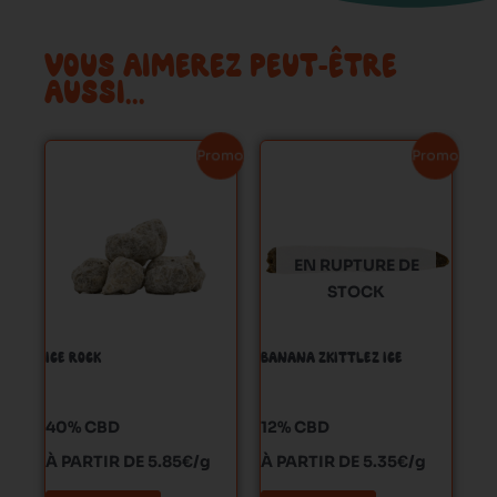
VOUS AIMEREZ PEUT-ÊTRE
AUSSI…
Ce
Ce
Promo !
Promo !
produit
produit
a
a
plusieurs
plusieurs
variations.
variations.
EN RUPTURE DE
Les
Les
STOCK
options
options
peuvent
peuvent
ICE ROCK
BANANA ZKITTLEZ ICE
être
être
choisies
choisies
sur
sur
40% CBD
12% CBD
la
la
À PARTIR DE 5.85€/g
À PARTIR DE 5.35€/g
page
page